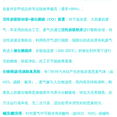
设备对非甲烷总烃等去除效率极高（通常>98%）。
活性炭吸附浓缩+催化燃烧（CO）装置
：对于低浓度、大风量的废
气，常采用此组合工艺。废气先通过
活性炭吸附床
进行吸附浓缩，待
活性炭接近饱和后，利用热空气进行脱附，脱附出的高浓度有机废气
再进入
催化燃烧床
，在较低温度（300-350℃）的催化剂作用下进行
无焰燃烧，彻底净化。此工艺节能效果显著。
生物滴滤/洗涤除臭系统
：专门针对污水站产生的低浓度恶臭气体（如
H2S、硫醇、氨等）。废气被引入生物滤塔，塔内填充特殊填料，附
着其上的微生物将恶臭物质作为养分分解吸收，转化为无害物质。此
方法运行成本低，无二次污染，适合处理水溶性好的恶臭组分。
碱洗/酸洗塔
：针对废气中可能含有的酸性（如SO2、H2S）或碱性