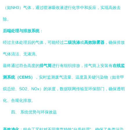
（如NH3）气体，通过喷淋吸收液进行化学中和反应，实现高效去
除。
后端处理与排放系统
：
经过主体处理后的气体，可能经过
二级洗涤
或
高效除雾器
，确保排放
气体清洁、无液滴。
最终通过符合高度的
排气筒
进行有组织排放，排气筒上安装有
在线监
测系统（CEMS）
，实时监测废气流量、温度及关键污染物（如非甲
烷总烃、SO2、NOx）的浓度，数据联网传输至环保部门，确保透明
化、合规化排放。
四、 系统优势与环保效益
高效净化
：组合工艺针对不同废气特性“分质处理”，确保了各类污染