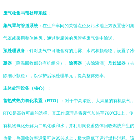
废气收集与预处理系统
：
集气罩与管道系统
：在生产车间的关键点位及污水池上方设置密闭集
气罩或采用整体换风，通过耐腐蚀的风管将废气集中输送。
预处理设备
：针对废气中可能含有的油雾、水汽和颗粒物，设置了
冷
凝器
（降温回收部分有机组分）、
除雾器
（去除液滴）及
过滤器
（去
除细小颗粒），以保护后续处理单元，提高整体效率。
主体处理设备（核心）
：
蓄热式热力氧化装置（RTO）
：对于中高浓度、大风量的有机废气，
RTO是高效可靠的选择。其工作原理是将废气加热至760℃以上，使
有机物氧化分解为二氧化碳和水，并利用陶瓷蓄热体回收燃烧产生的
热量，热回收效率通常可达95%以上，极大降低了运行燃料消耗。该